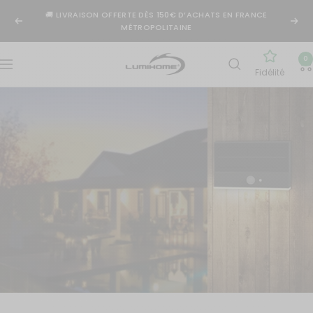
Passer
🚚 LIVRAISON OFFERTE DÈS 150€ D’ACHATS EN FRANCE
au
Précédent
Suiv
MÉTROPOLITAINE
contenu
Lumihome
0
Navigation
Fidélité