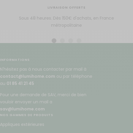
LIVRAISON OFFERTE
Sous 48 heures. Dès 150€ d'achats, en France
métropolitaine
Aller
Aller
Aller
Aller
au
au
au
au
slide
slide
slide
slide
INFORMATIONS
1
2
3
4
N'hésitez pas à nous contacter par mail à
contact@lumihome.com
ou par téléphone
au
01 85 41 21 45
Pour une demande de SAV, merci de bien
vouloir envoyer un mail a
sav@lumihome.com
NOS GAMMES DE PRODUITS
Appliques extérieures