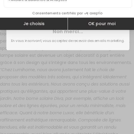
esthétiques
Encore une fois, cette idée est complètement fausse. Les
Obtenir mon code‎
lampes solaires ont ajouté à leur grande praticité, un design
comparable aux solutions d’éclairage traditionnelles. Vous
Non merci...
trouverez de nombreux modèles, tous plus soignés et bien
pensés les uns que les autres. Bornes, appliques, lampes déco,
En vous inscrivant, vous acceptez de recevoir des emails marketing.
spots encastrés, projecteurs… il y en a pour tous les goûts. La
lampe solaire est devenue un objet décoratif à part entière
grâce à son design qui s’intègre dans tous les environnements.
“Chez Lumihome, nous avons justement fait le choix de
proposer des modèles très sobres, qui s’intègrent idéalement
dans tous les extérieurs. Nous avons conçu des solutions aussi
pratiques qu’élégantes, qui apportent une plus-value à votre
jardin. Notre borne solaire Diva, par exemple, affiche un look
sobre et des lignes épurées, pour un rendu minimaliste, mais
efficace. Quant à notre borne Luxor, elle bénéficie d’un
raffinement esthétique remarquable. Composée de lignes
tendues, elle est indémodable et vous garantit un rendu