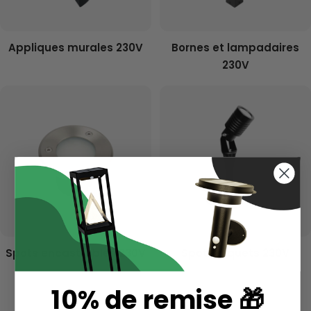
Appliques murales 230V
Bornes et lampadaires
230V
Spots encastrables 230V
Spots piquets 230V
10% de remise 🎁