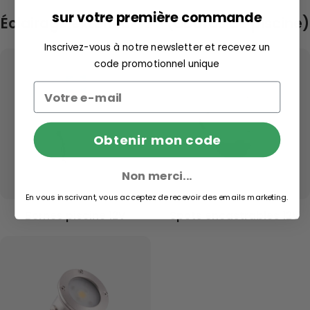
sur votre première commande
Éclairage extérieur
12V
(abords de piscine)
Inscrivez-vous à notre newsletter et recevez un
code promotionnel unique
Obtenir mon code‎
Non merci...
En vous inscrivant, vous acceptez de recevoir des emails marketing.
Bornes piscine 12V
Spots encastrables 12V