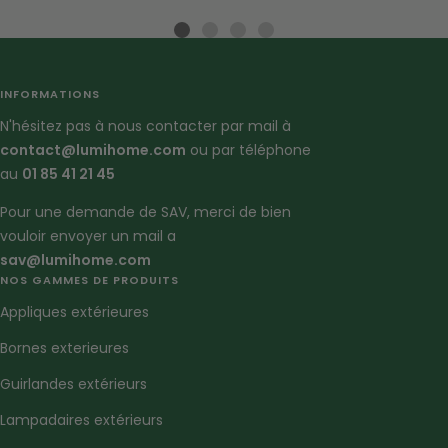
Aller
Aller
Aller
Aller
au
au
au
au
slide
slide
slide
slide
INFORMATIONS
1
2
3
4
N'hésitez pas à nous contacter par mail à
contact@lumihome.com
ou par téléphone
au
01 85 41 21 45
Pour une demande de SAV, merci de bien
vouloir envoyer un mail a
sav@lumihome.com
NOS GAMMES DE PRODUITS
Appliques extérieures
Bornes exterieures
Guirlandes extérieurs
Lampadaires extérieurs