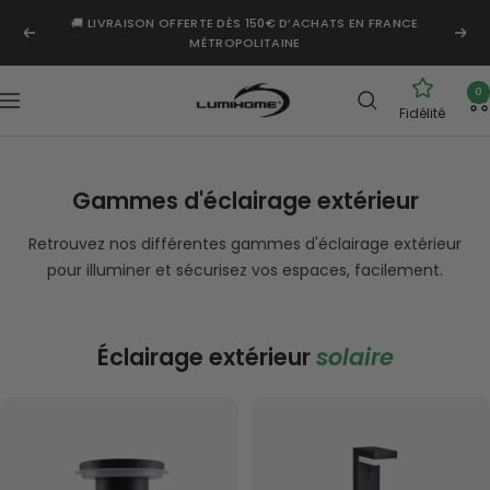
Passer
🚚 LIVRAISON OFFERTE DÈS 150€ D’ACHATS EN FRANCE
au
Précédent
Suiv
MÉTROPOLITAINE
contenu
Lumihome
0
Navigation
Fidélité
Gammes d'éclairage extérieur
Retrouvez nos différentes gammes d'éclairage extérieur
pour illuminer et sécurisez vos espaces, facilement.
Éclairage extérieur
solaire