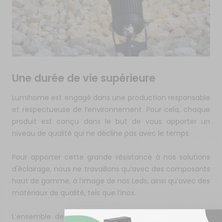
Une durée de vie supérieure
Lumihome est engagé dans une production responsable
et respectueuse de l’environnement. Pour cela, chaque
produit est conçu dans le but de vous apporter un
niveau de qualité qui ne décline pas avec le temps.
Pour apporter cette grande résistance à nos solutions
d'éclairage, nous ne travaillons qu’avec des composants
haut de gamme, à l’image de nos Leds, ainsi qu’avec des
matériaux de qualité, tels que l’inox.
L’ensemble de nos spots LED piquet sont protégés de