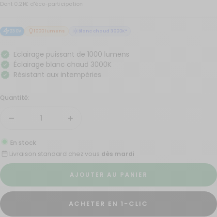
vente
230V
1000 lumens
Blanc chaud 3000K°
Eclairage puissant de 1000 lumens
Éclairage blanc chaud 3000K
Résistant aux intempéries
Quantité:
Réduire
Augmenter
la
la
En stock
quantité
quantité
Livraison standard chez vous
dès mardi
AJOUTER AU PANIER