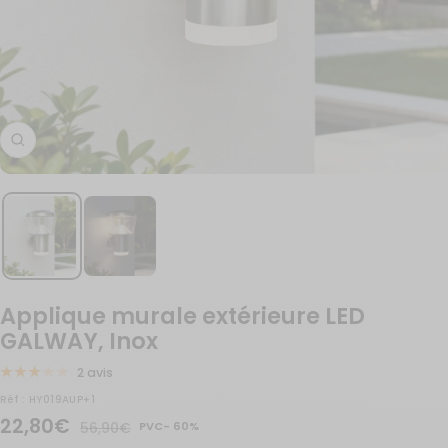
Zoom
Applique murale extérieure LED
GALWAY, Inox
2 avis
Réf :
HY019AUP+1
Prix
22,80€
Prix
56,90€
PVC- 60%
normal
de
Dont 0.21€ d'éco-participation