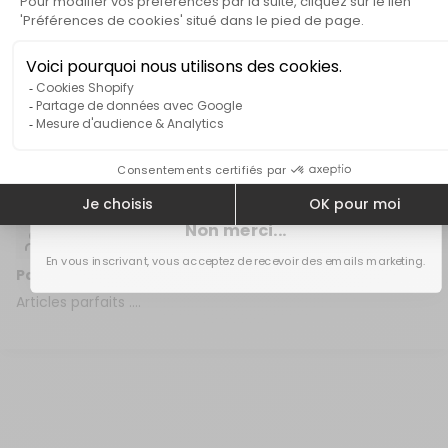
sur votre première commande
que que je suis seule et âgée et que je ne connais rien en
électricité , je me sens « trompée «
J’avais fait une super appréciation suite à ma précédente
Inscrivez-vous à notre newsletter et recevez un
commande mais cette fois
code promotionnel unique
Je suis vraiment déçue
...
Lire plus
Obtenir mon code‎
04/08/2025
Jean Louis GAY
Non merci...
Parfait
En vous inscrivant, vous acceptez de recevoir des emails marketing.
Articles parfaits ....