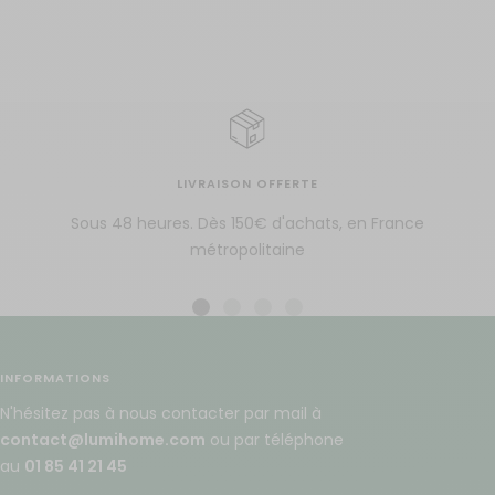
LIVRAISON OFFERTE
Sous 48 heures. Dès 150€ d'achats, en France
métropolitaine
Aller
Aller
Aller
Aller
au
au
au
au
slide
slide
slide
slide
INFORMATIONS
1
2
3
4
N'hésitez pas à nous contacter par mail à
contact@lumihome.com
ou par téléphone
au
01 85 41 21 45
Pour une demande de SAV, merci de bien