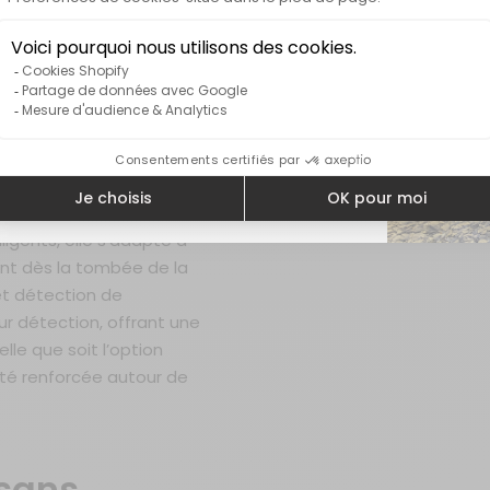
 DE LA BOITE
GARANTIE
btenir mon code !
igente pour
Non merci...
t, vous acceptez de recevoir des emails marketings.
aire SOLEN combine
ligents, elle s’adapte à
nt dès la tombée de la
et détection de
r détection, offrant une
le que soit l’option
rité renforcée autour de
 sans