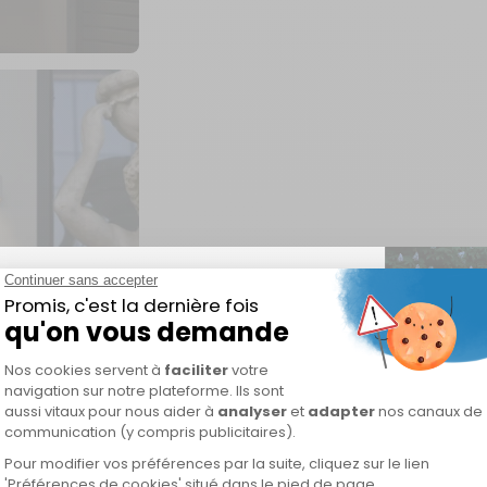
 de remise 🎁
e première commande !
us à notre newsletter et recevez
ode promotionnel unique