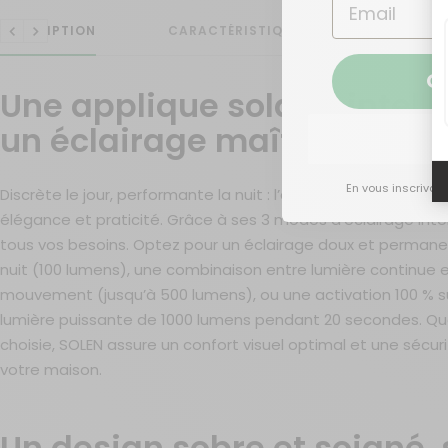
DESCRIPTION
CARACTÉRISTIQUES
CONTENU
Précédent
Suivant
O
Une applique solaire intell
un éclairage maîtrisé
En vous inscrivan
Discrète le jour, performante la nuit : l’applique murale sol
élégance et praticité. Grâce à ses 3 modes d’éclairage intel
tous vos besoins. Optez pour un éclairage doux et permane
nuit (100 lumens), une combinaison entre lumière continue 
mouvement (jusqu’à 500 lumens), ou une activation 100 % su
lumière puissante de 1000 lumens pendant 20 secondes. Quel
choisie, SOLEN assure un confort visuel optimal et une sécu
votre maison.
Un design sobre et soigné,