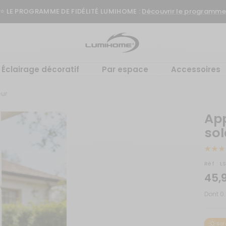
⭐️ LE PROGRAMME DE FIDÉLITÉ LUMIHOME :
Découvrir le programme
t
Lumihome
Éclairage décoratif
Par espace
Accessoires
eur
App
sol
Réf :
L
Prix
45,
de
Dont 0
ven
Sol