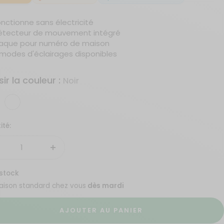
nctionne sans électricité
étecteur de mouvement intégré
laque pour numéro de maison
 modes d'éclairages disponibles
ir la couleur :
Noir
Blanc
ité:
duire
Augmenter
la
 stock
antité
quantité
raison standard chez vous
dès mardi
AJOUTER AU PANIER