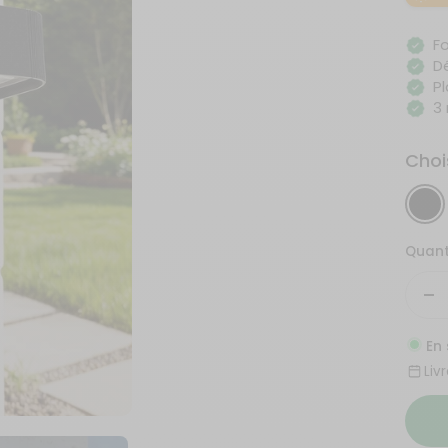
Fo
D
P
3
Chois
Noir
Quant
Ré
la
En
qu
Liv