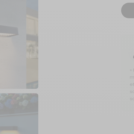
« 
m
e
s
s