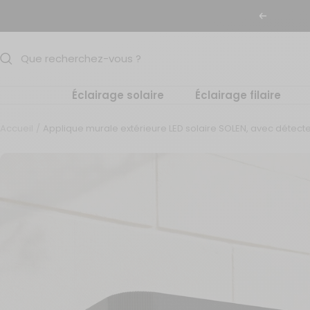
Passer
Précéden
au
contenu
Éclairage solaire
Éclairage filaire
Accueil
Applique murale extérieure LED solaire SOLEN, avec détect