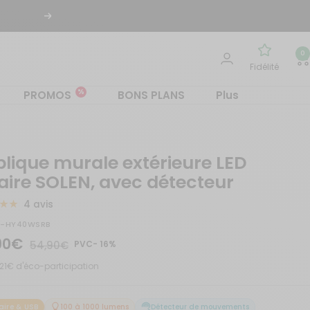
Suivant
0
Fidélité
%
PROMOS
BONS PLANS
Plus
lique murale extérieure LED
aire SOLEN, avec détecteur
4 avis
S-HY40WSRB
90€
Prix
54,90€
PVC- 16%
normal
.21€ d'éco-participation
te
aire & USB
100 à 1000 lumens
Détecteur de mouvements