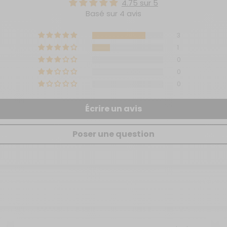
4.75 sur 5
Basé sur 4 avis
3
1
0
0
0
Écrire un avis
Poser une question