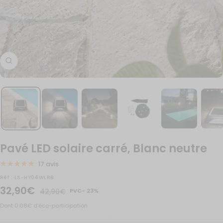
Zoom
Pavé LED solaire carré, Blanc neutre
17 avis
Réf :
LS-HY04WLRB
Prix
32,90€
Prix
42,90€
PVC- 23%
normal
de
Dont 0.08€ d'éco-participation
vente