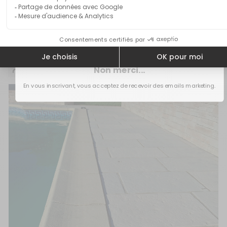
Très contente de mon achat ! Merci
Obtenir mon code‎
11/05/2026
Valerie Rulleau
Non merci...
En vous inscrivant, vous acceptez de recevoir des emails marketing.