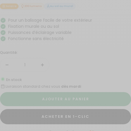
Solaire
200 lumens
Au sol ou mural
Pour un balisage facile de votre extérieur
Fixation murale ou au sol
Puissances d’éclairage variable
Fonctionne sans électricité
Quantité:
Réduire
Augmenter
la
la
En stock
quantité
quantité
Livraison standard chez vous
dès mardi
AJOUTER AU PANIER