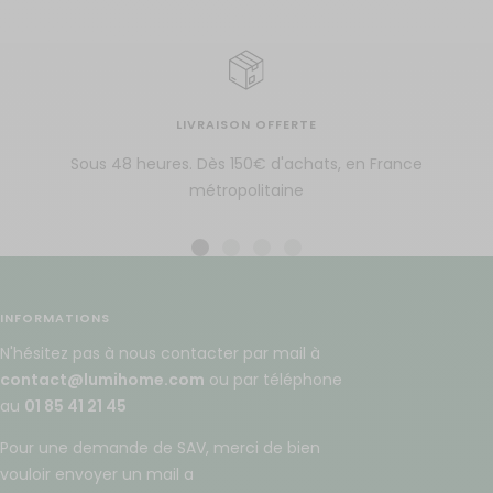
LIVRAISON OFFERTE
Sous 48 heures. Dès 150€ d'achats, en France
métropolitaine
Aller
Aller
Aller
Aller
au
au
au
au
slide
slide
slide
slide
INFORMATIONS
1
2
3
4
N'hésitez pas à nous contacter par mail à
contact@lumihome.com
ou par téléphone
au
01 85 41 21 45
Pour une demande de SAV, merci de bien
vouloir envoyer un mail a