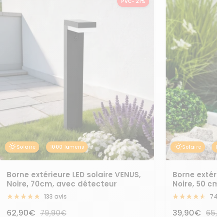
PVC- 21%
Solaire
1000 lumens
Solaire
Borne extérieure LED solaire VENUS,
Borne extér
Noire, 70cm, avec détecteur
Noire, 50 c
133 avis
74
Prix
Prix
62,90€
Prix
39,90€
Pri
79,90€
65