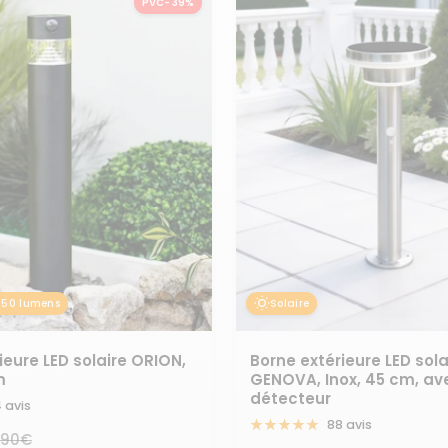
PVC- 39%
150 lumens
Solaire
ieure LED solaire ORION,
Borne extérieure LED sola
m
GENOVA, Inox, 45 cm, av
détecteur
 avis
88 avis
x
,90€