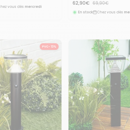
Prix
62,90€
Prix
69,90€
rmal
hez vous dès
mercredi
normal
de
En stock
Chez vous dès
me
vente
PVC- 13%