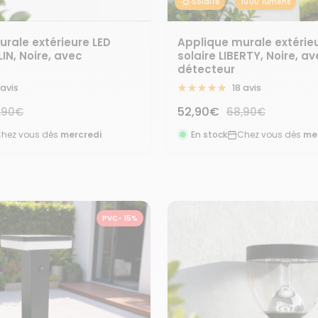
Solaire
1000 lumens
rale extérieure LED
Applique murale extérie
LIN, Noire, avec
solaire LIBERTY, Noire, a
détecteur
 avis
18 avis
Prix
x
52,90€
Prix
,90€
68,90€
rmal
normal
de
hez vous dès
mercredi
En stock
Chez vous dès
me
vente
PVC- 15%