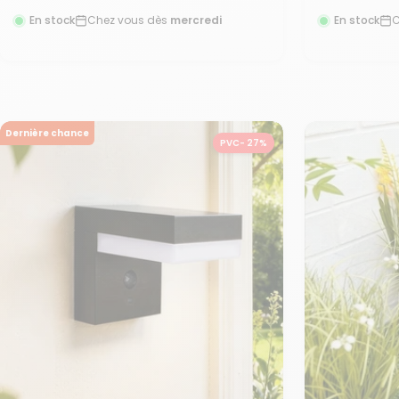
normal
no
de
de
En stock
Chez vous dès
mercredi
En stock
C
vente
vente
Dernière chance
PVC- 27%