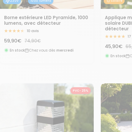
230V
1000 lumens
Solaire
Borne extérieure LED Pyramide, 1000
Applique mu
lumens, avec détecteur
solaire DUB
détecteur
10 avis
17
Prix
59,90€
Prix
74,90€
Prix
45,90€
Pri
65
normal
de
En stock
Chez vous dès
mercredi
no
de
En stock
C
vente
vente
PVC- 25%