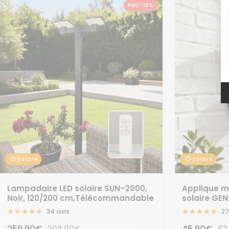
PVC- 16%
Solaire
Solaire
Lampadaire LED solaire SUN–2000,
Applique mu
Noir, 120/200 cm,Télécommandable
solaire GE
34 avis
27
Prix
Prix
259,90€
Prix
45,90€
Pri
309,90€
62