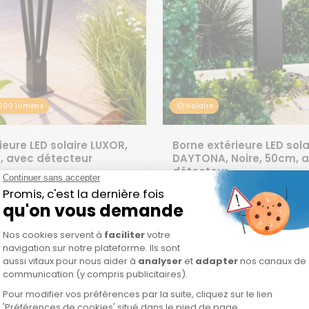
600 lumens
Solaire
ieure LED solaire LUXOR,
Borne extérieure LED sola
m, avec détecteur
DAYTONA, Noire, 50cm, 
détecteur
 avis
35 avis
x
9,90€
Prix
59,90€
Prix
72,90€
rmal
hez vous dès
mercredi
normal
de
En stock
Chez vous dès
me
vente