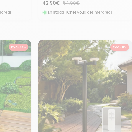
Prix
42,90€
Prix
54,90€
normal
de
rcredi
En stock
Chez vous dès
mercredi
vente
PVC- 12%
PVC- 11%