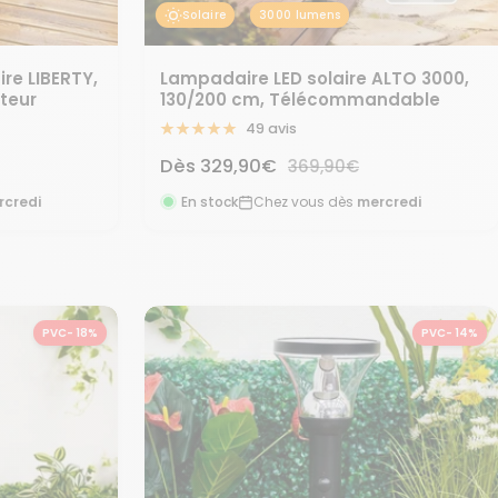
Solaire
3000 lumens
Lampadaire LED solaire ALTO 3000,
ire LIBERTY,
130/200 cm, Télécommandable
teur
49 avis
Prix
Dès
329,90€
Prix
369,90€
normal
de
En stock
Chez vous dès
mercredi
rcredi
vente
PVC- 18%
PVC- 14%