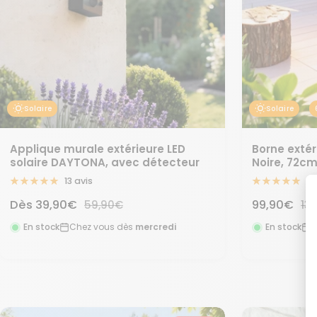
Solaire
Solaire
Applique murale extérieure LED
Borne extér
solaire DAYTONA, avec détecteur
Noire, 72c
13 avis
48
Prix
Prix
Dès
39,90€
Prix
99,90€
Pri
59,90€
13
normal
no
de
de
En stock
Chez vous dès
mercredi
En stock
C
vente
vente