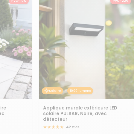
PVC- 10%
PVC- 22%
Solaire
1000 lumens
ire
Applique murale extérieure LED
ec
solaire PULSAR, Noire, avec
détecteur
42 avis