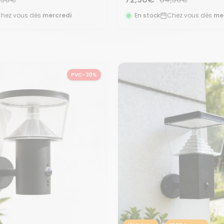
rmal
normal
de
hez vous dès
mercredi
En stock
Chez vous dès
me
vente
PVC- 30%