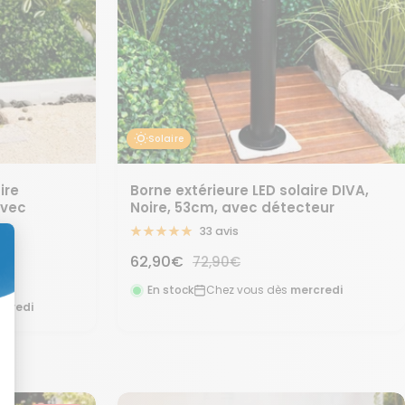
Solaire
ire
Borne extérieure LED solaire DIVA,
avec
Noire, 53cm, avec détecteur
33 avis
Prix
62,90€
Prix
72,90€
normal
de
En stock
Chez vous dès
mercredi
rcredi
vente