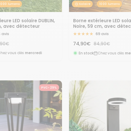
1000 lumens
Solaire
1000 lumens
ieure LED solaire DUBLIN,
Borne extérieure LED sola
m, avec détecteur
Noire, 59 cm, avec détec
 avis
69 avis
Prix
x
74,90€
Prix
,90€
84,90€
rmal
normal
de
hez vous dès
mercredi
En stock
Chez vous dès
me
vente
PVC- 29%