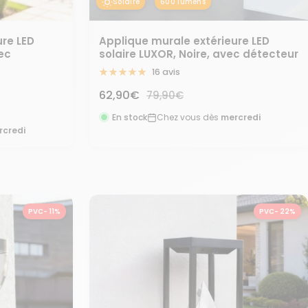
Solaire
600 lumens
ure LED
Applique murale extérieure LED
vec
solaire LUXOR, Noire, avec détecteur
16 avis
Prix
62,90€
Prix
79,90€
normal
de
En stock
Chez vous dès
mercredi
rcredi
vente
PVC- 11%
PVC- 22%