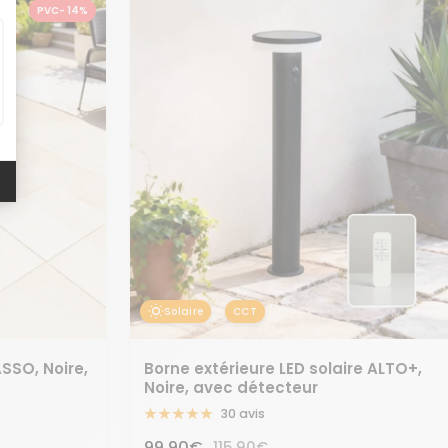
PVC- 14%
Epuisé
Solaire
CCT
ASSO, Noire,
Borne extérieure LED solaire ALTO+,
Noire, avec détecteur
30 avis
Prix
99,90€
Prix
115,90€