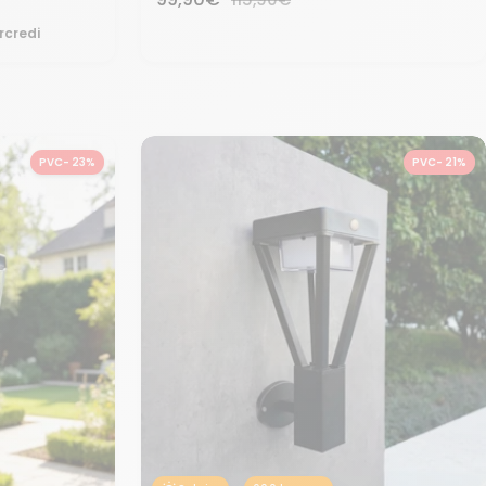
normal
de
rcredi
vente
PVC- 23%
PVC- 21%