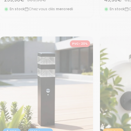
normal
no
de
de
En stock
Chez vous dès
mercredi
En stock
C
vente
vente
PVC- 20%