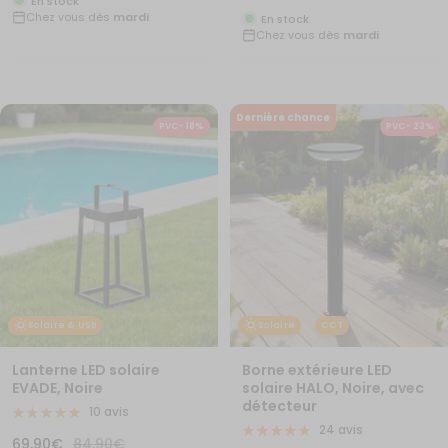
En stock
de
normal
Chez vous dès
mardi
vente
En stock
Chez vous dès
mardi
vente
Dernière chance
PVC- 18%
PVC- 23%
Solaire & USB
Solaire
CCT
Lanterne LED solaire
Borne extérieure LED
EVADE, Noire
solaire HALO, Noire, avec
détecteur
10 avis
24 avis
Prix
Prix
69,90€
84,90€