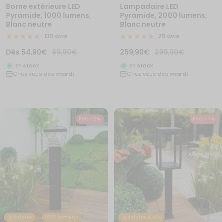
Borne extérieure LED
Lampadaire LED
Pyramide, 1000 lumens,
Pyramide, 2000 lumens,
Blanc neutre
Blanc neutre
139 avis
29 avis
Prix
Prix
Prix
Prix
Dès
54,90€
69,90€
259,90€
299,90€
de
normal
de
normal
En stock
En stock
Chez vous dès
mardi
Chez vous dès
mardi
vente
vente
PVC- 12%
PVC- 17%
Solaire & USB
Solaire
1000 lumens