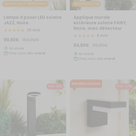
Solaire & USB
850 lumens
Solaire & USB
Lampe à poser LED solaire
Applique murale
JAZZ, Noire
extérieure solaire FAIRY,
Noire, avec détecteur
26 avis
6 avis
Prix
Prix
99,90€
169,90€
Prix
Prix
84,90€
99,90€
de
normal
En stock
de
normal
Chez vous dès
mardi
vente
En stock
Chez vous dès
mardi
vente
Dernière chance
PVC- 18%
PVC- 27%