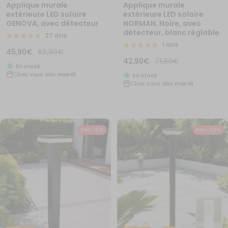
Applique murale
Applique murale
extérieure LED solaire
extérieure LED solaire
GENOVA, avec détecteur
NORMAN, Noire, avec
détecteur, blanc réglable
27 avis
1 avis
Prix
Prix
45,90€
62,90€
Prix
Prix
42,90€
71,90€
de
normal
En stock
de
normal
Chez vous dès
mardi
vente
En stock
Chez vous dès
mardi
vente
PVC- 15%
PVC- 24%