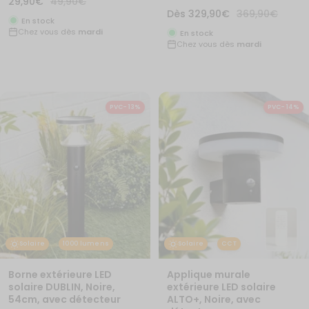
Prix
Prix
29,90€
49,90€
Prix
Prix
Dès
329,90€
369,90€
de
normal
En stock
de
normal
Chez vous dès
mardi
vente
En stock
Chez vous dès
mardi
vente
PVC- 13%
PVC- 14%
Solaire
1000 lumens
Solaire
CCT
Borne extérieure LED
Applique murale
solaire DUBLIN, Noire,
extérieure LED solaire
54cm, avec détecteur
ALTO+, Noire, avec