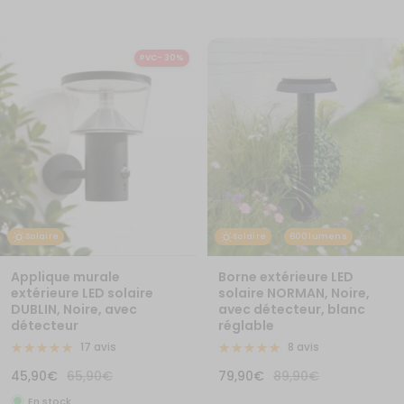
PVC- 30%
Epuisé
Solaire
Solaire
600 lumens
Applique murale
Borne extérieure LED
extérieure LED solaire
solaire NORMAN, Noire,
DUBLIN, Noire, avec
avec détecteur, blanc
détecteur
réglable
17 avis
8 avis
Prix
Prix
Prix
Prix
45,90€
65,90€
79,90€
89,90€
de
normal
de
normal
En stock