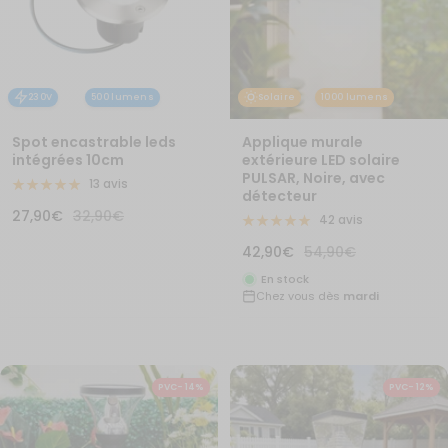
230V
500 lumens
Solaire
1000 lumens
Spot encastrable leds
Applique murale
intégrées 10cm
extérieure LED solaire
PULSAR, Noire, avec
13 avis
détecteur
Prix
Prix
27,90€
32,90€
42 avis
de
normal
Prix
Prix
42,90€
54,90€
vente
de
normal
En stock
Chez vous dès
mardi
vente
PVC- 14%
PVC- 12%