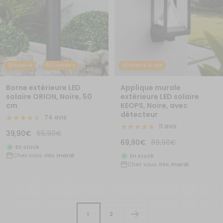
Solaire
150 lumens
Solaire & USB
Borne extérieure LED
Applique murale
solaire ORION, Noire, 50
extérieure LED solaire
cm
KEOPS, Noire, avec
détecteur
74 avis
11 avis
Prix
Prix
39,90€
65,90€
Prix
Prix
69,90€
89,90€
de
normal
En stock
de
normal
Chez vous dès
mardi
vente
En stock
Chez vous dès
mardi
vente
1
2