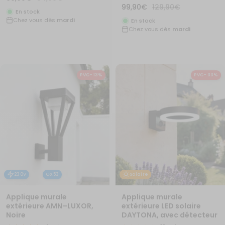
Prix
Prix
99,90€
129,90€
de
normal
En stock
de
normal
Chez vous dès
mardi
vente
En stock
Chez vous dès
mardi
vente
PVC- 13%
PVC- 33%
230V
GX53
Solaire
Applique murale
Applique murale
extérieure AMN–LUXOR,
extérieure LED solaire
Noire
DAYTONA, avec détecteur