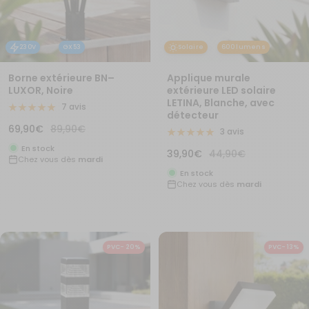
230V
GX53
Solaire
600 lumens
Borne extérieure BN–
Applique murale
LUXOR, Noire
extérieure LED solaire
LETINA, Blanche, avec
7 avis
détecteur
Prix
Prix
69,90€
89,90€
3 avis
de
normal
En stock
Prix
Prix
39,90€
44,90€
Chez vous dès
mardi
vente
de
normal
En stock
Chez vous dès
mardi
vente
PVC- 20%
PVC- 13%