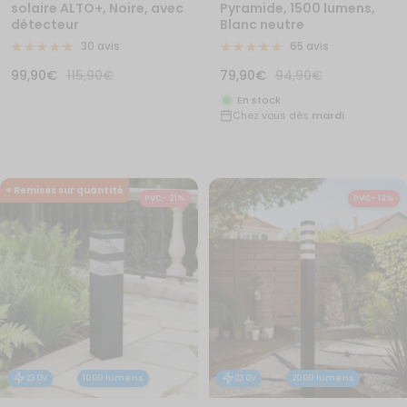
solaire ALTO+, Noire, avec
Pyramide, 1500 lumens,
détecteur
Blanc neutre
30 avis
65 avis
Prix
Prix
Prix
Prix
99,90€
115,90€
79,90€
94,90€
de
normal
de
normal
En stock
Chez vous dès
mardi
vente
vente
+ Remises sur quantité
PVC- 21%
PVC- 13%
230V
1000 lumens
230V
2000 lumens