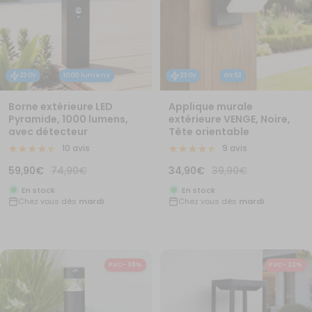
230V
1000 lumens
230V
GX53
Borne extérieure LED
Applique murale
Pyramide, 1000 lumens,
extérieure VENGE, Noire,
avec détecteur
Tête orientable
10 avis
9 avis
Prix
Prix
Prix
Prix
59,90€
74,90€
34,90€
39,90€
de
normal
de
normal
En stock
En stock
Chez vous dès
mardi
Chez vous dès
mardi
vente
vente
PVC- 39%
PVC- 22%