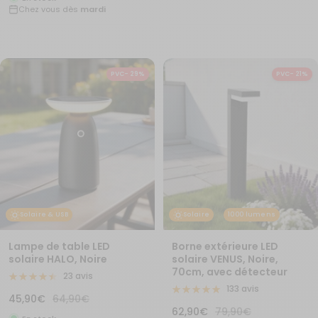
Chez vous dès
mardi
vente
vente
PVC- 29%
PVC- 21%
Solaire
1000 lumens
Solaire & USB
Borne extérieure LED
Lampe de table LED
solaire VENUS, Noire,
solaire HALO, Noire
70cm, avec détecteur
23 avis
133 avis
Prix
Prix
45,90€
64,90€
Prix
Prix
62,90€
79,90€
de
normal