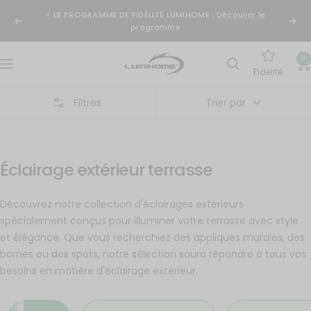
Passer
⭐️ LE PROGRAMME DE FIDÉLITÉ LUMIHOME :
Découvrir le
au
Précédent
Suiv
programme
contenu
Lumihome
0
Navigation
Fidélité
Filtres
Trier par
Éclairage extérieur terrasse
Découvrez notre collection d'éclairages extérieurs
spécialement conçus pour illuminer votre terrasse avec style
et élégance. Que vous recherchiez des appliques murales, des
bornes ou des spots, notre sélection saura répondre à tous vos
besoins en matière d'éclairage extérieur.