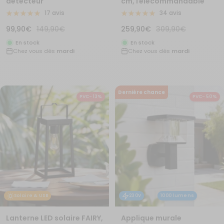
détecteur
cm,Télécommandable
17 avis
34 avis
Prix
Prix
Prix
Prix
99,90€
149,90€
259,90€
309,90€
de
normal
de
normal
En stock
En stock
Chez vous dès
mardi
Chez vous dès
mardi
vente
vente
Dernière chance
PVC- 13%
PVC- 50%
Solaire & USB
230V
1000 lumens
Lanterne LED solaire FAIRY,
Applique murale