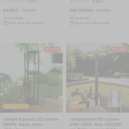
4 avis
13 avis
Prix
Prix
Prix
Prix
64,90€
74,90€
Dès
39,90€
59,90€
de
normal
de
normal
En stock
En stock
Chez vous dès
mardi
Chez vous dès
mardi
vente
vente
PVC- 33%
PVC- 16%
Solaire & USB
Solaire
Lampe à poser LED solaire
Lampadaire LED solaire
KEOPS, Noire, avec
SUN–2000, Noir, 120/200