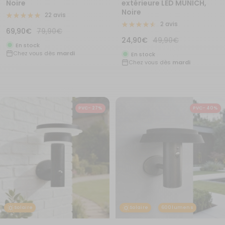
Noire
extérieure LED MUNICH,
Noire
22 avis
2 avis
Prix
Prix
69,90€
79,90€
Prix
Prix
24,90€
49,90€
de
normal
En stock
de
normal
Chez vous dès
mardi
vente
En stock
Chez vous dès
mardi
vente
PVC- 27%
PVC- 40%
Solaire
Solaire
600 lumens