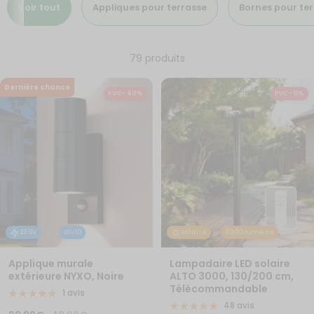
Voir tout
Appliques pour terrasse
Bornes pour te
79 produits
Dernière chance
PVC- 40%
PVC- 11%
230V
GU10
Solaire
3000 lumens
Applique murale
Lampadaire LED solaire
extérieure NYXO, Noire
ALTO 3000, 130/200 cm,
Télécommandable
1 avis
48 avis