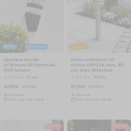
230V
1000 lumens
Solaire
Applique murale
Borne extérieure LED
extérieure LED Pyramide,
solaire GENOVA, Inox, 45
1000 lumens
cm, avec détecteur
29 avis
88 avis
Prix
Prix
Prix
Prix
49,90€
66,90€
62,90€
69,90€
de
normal
de
normal
En stock
En stock
Chez vous dès
mardi
Chez vous dès
mardi
vente
vente
PVC- 14%
PVC- 29%