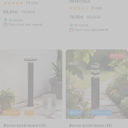
détecteur
74 avis
15 avis
Prix
Prix
69,90€
79,90€
Prix
Prix
79,90€
92,90€
de
normal
En stock
de
normal
Chez vous dès
mardi
vente
En stock
Chez vous dès
mardi
vente
PVC- 16%
Solaire
CCT
230V
1500 lumens
Borne extérieure LED
Borne extérieure LED