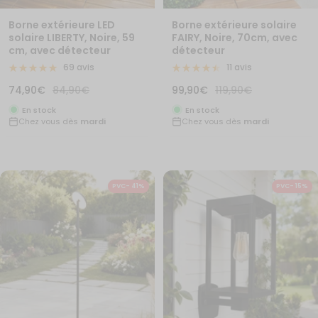
Borne extérieure solaire
Borne extérieure LED
FAIRY, Noire, 70cm, avec
solaire LIBERTY, Noire, 59
détecteur
cm, avec détecteur
11 avis
69 avis
Prix
Prix
Prix
Prix
99,90€
119,90€
74,90€
84,90€
de
normal
de
normal
En stock
En stock
Chez vous dès
mardi
Chez vous dès
mardi
vente
vente
PVC- 41%
PVC- 15%