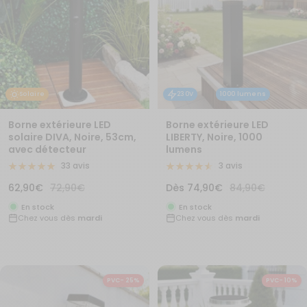
Solaire
230V
1000 lumens
Borne extérieure LED
Borne extérieure LED
solaire DIVA, Noire, 53cm,
LIBERTY, Noire, 1000
avec détecteur
lumens
33 avis
3 avis
Prix
Prix
Prix
Prix
62,90€
72,90€
Dès
74,90€
84,90€
de
normal
de
normal
En stock
En stock
Chez vous dès
mardi
Chez vous dès
mardi
vente
vente
PVC- 25%
PVC- 10%