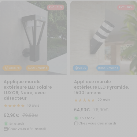
PVC- 21%
PVC- 16%
Solaire
600 lumens
230V
1500 lumens
Applique murale
Applique murale
extérieure LED solaire
extérieure LED Pyramide,
LUXOR, Noire, avec
1500 lumens
détecteur
22 avis
16 avis
Prix
Prix
64,90€
76,90€
Prix
Prix
62,90€
79,90€
de
normal
En stock
de
normal
Chez vous dès
mardi
vente
En stock
Chez vous dès
mardi
vente