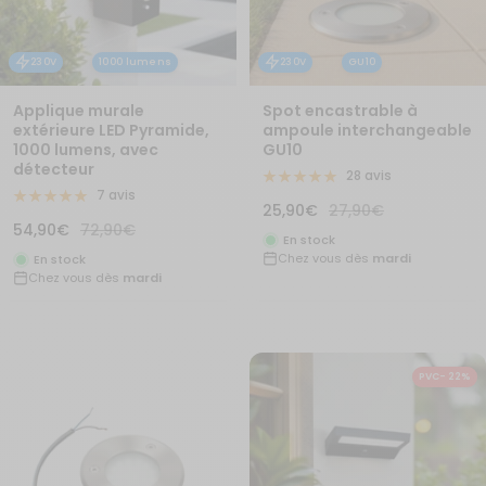
230V
1000 lumens
230V
GU10
Applique murale
Spot encastrable à
extérieure LED Pyramide,
ampoule interchangeable
1000 lumens, avec
GU10
détecteur
28 avis
7 avis
Prix
Prix
25,90€
27,90€
Prix
Prix
54,90€
72,90€
de
normal
En stock
de
normal
Chez vous dès
mardi
vente
En stock
Chez vous dès
mardi
vente
PVC- 22%