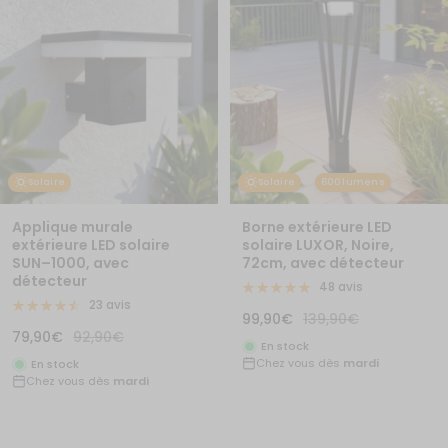
Solaire
Solaire
600 lumens
Applique murale
Borne extérieure LED
extérieure LED solaire
solaire LUXOR, Noire,
SUN–1000, avec
72cm, avec détecteur
détecteur
48 avis
23 avis
Prix
Prix
99,90€
139,90€
Prix
Prix
79,90€
92,90€
de
normal
En stock
de
normal
Chez vous dès
mardi
vente
En stock
Chez vous dès
mardi
vente