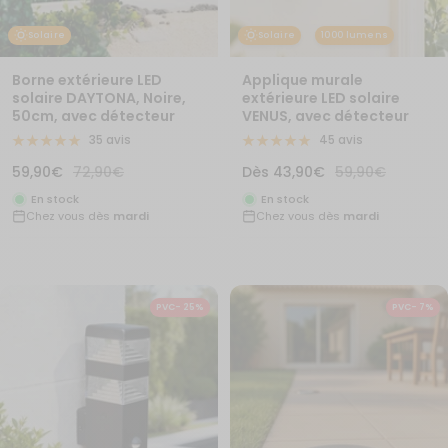
Solaire
Solaire
1000 lumens
Borne extérieure LED
Applique murale
solaire DAYTONA, Noire,
extérieure LED solaire
50cm, avec détecteur
VENUS, avec détecteur
35 avis
45 avis
Prix
Prix
Prix
Prix
59,90€
72,90€
Dès
43,90€
59,90€
de
normal
de
normal
En stock
En stock
Chez vous dès
mardi
Chez vous dès
mardi
vente
vente
PVC- 25%
PVC- 7%